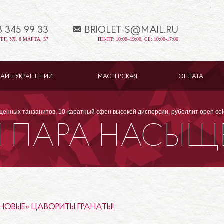
3 345 99 33
BRIOLET-S@MAIL.RU
Г, УЛ. 8 МАРТА, 37
ПН-ПТ: 10:00–19:00, СБ: 10:00-17:00
ЗАЙН УКРАШЕНИЙ
МАСТЕРСКАЯ
ОПЛАТА
енных танзанитов, 10-каратный сфен высокой дисперсии, рубеллит open col
Я ПАРА НАСЫ
ТОВ, 10-КАРА
Й ДИСПЕРСИИ,
НОВЫЕ» ЦАВОРИТЫ ГРАНАТЫ!