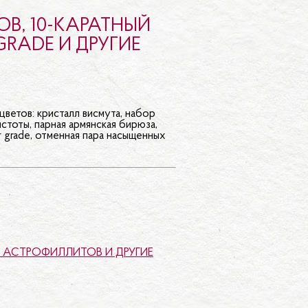
 GRADE И
В, 10-КАРАТНЫЙ
GRADE И ДРУГИЕ
ветов: кристалл висмута, набор
стоты, парная армянская бирюза,
 grade, отменная пара насыщенных
А АСТРОФИЛЛИТОВ И ДРУГИЕ