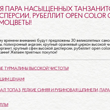
Т OPEN COLOR
Я ПАРА НАСЫЩЕННЫХ ТАНЗАНИТО
ВЕЛИКОЛЕПНЫЕ
ПЕРСИИ, РУБЕЛЛИТ OPEN COLOR 
МОЦВЕТЫ!
ЕТЫ!
му времени вниманию будут предложены 30 великолепных самоц
ы, полихромный андезин, крупный оранжевый циркон высокой чи
органит, крупный сфен высокой дисперсии, рубеллит open color
камни! Желаем приятных покупок!
НЫЕ ТУРМАЛИНЫ ВЫСОКОЙ ЧИСТОТЫ!
ШИМ ЦЕНАМ!
Л ТОПАЗ, РЕДКИЕ СИНЯЯ И РУБИНОВАЯ ШПИНЕЛИ, ПАР
ЛЛЫ!